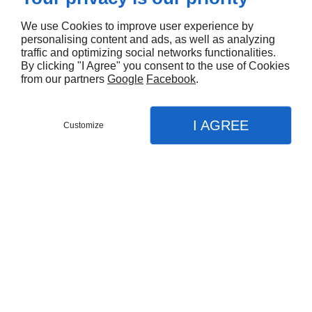
obtenir des tarifs préférentiels sur
l’achat des matériaux de construction et
We use Cookies to improve user experience by
personalising content and ads, as well as analyzing
les fournitures, ce qui permet
traffic and optimizing social networks functionalities.
d’économiser de l'argent sur le projet
By clicking "I Agree" you consent to the use of Cookies
de rénovation à Saint-Denis.
from our partners
Google
Facebook
.
bénéficier des garanties sur les travaux
effectués, ce qui offre une tranquillité
I AGREE
Customize
d’esprit.
CONTACTEZ-NOUS
MENU
APPEL
PLAN
Accueil
Contactez TBR Réunion pour effectuer vos travaux
Nos prestations
de rénovation de A à Z à Saint-Denis.
Rénovation de magasins
Rénovation de bureaux
Rénovation d'appartements et maisons